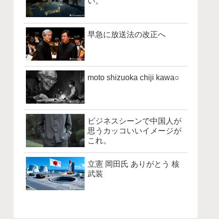
い。
早急に放送法の改正へ
moto shizuoka chiji kawa○
ビジネスシーンで中国人が
思うカッコいいイメージが
これ。
立憲 岡田氏 ありがとう 核
武装