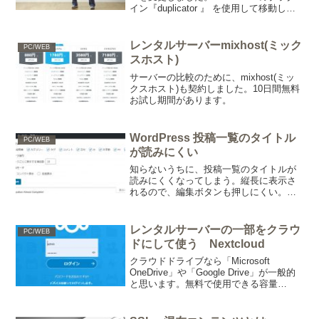
イン『duplicator 』 を使用して移動しま
した。
レンタルサーバーmixhost(ミック
PC/WEB
スホスト)
サーバーの比較のために、mixhost(ミッ
クスホスト)も契約しました。10日間無料
お試し期間があります。
WordPress 投稿一覧のタイトル
PC/WEB
が読みにくい
知らないうちに、投稿一覧のタイトルが
読みにくくなってしまう。縦長に表示さ
れるので、編集ボタンも押しにくい。困
った。よく見ると右上に「表示オプショ
ン」の文字。クリックすると、画面上に
表示するカラムが選択できるようです。
レンタルサーバーの一部をクラウ
PC/WEB
不要なカラムを消すと、タ...
ドにして使う Nextcloud
クラウドドライブなら「Microsoft
OneDrive」や「Google Drive」が一般的
と思います。無料で使用できる容量
は、・OneDrive：5GB・Google Drive：
15GB（メールやフォトも含む）有料な
ら・OneDr...