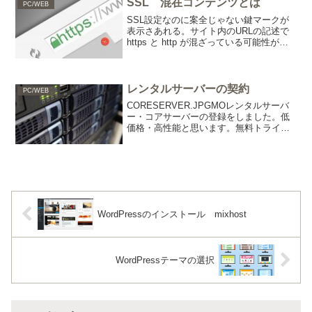
SSL 混在コンテンツとは
PC/WEB
SSL設定なのに案全じゃない鍵マークが
表示さあれる。サイト内のURLの記述で
https と http が混ざっている可能性があ
ります。
レンタルサーバーの契約
PC/WEB
CORESERVER.JPGMOレンタルサーバ
ー・コアサーバーの登録をしました。低
価格・高性能と思います。無料トライア
ルが30日間もあるので安心です。 た
だ、少し不満があります。ログイン時に
プルダウンで自分のサーバーを選択しな
いといけないの...
WordPressのインストール mixhost
WordPressテーマの選択