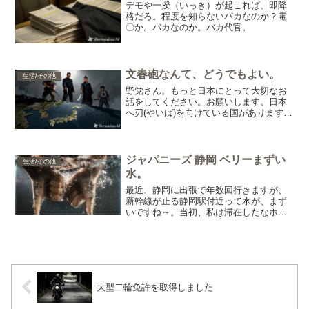
デモや一揆（いっき）が起これば、即降
格だろ。程度を知らないバカなのか？電
〇か。バカなのか。バカ代官。
文春砲なんて、どうでもよい。
生活/その他
野党さん。もっと日本にとって大切なお
話をしてください。お願いします。日本
へ刃(やいば)を向けている国があります。
なにをしているのか、わかっていない国
もあります。日本国を守ることを考えて
欲しいです。・アメリカの動向・ロシ
ア・中国・北朝鮮・韓国...
ジャパニーズ 静岡 ベリーまずい
生活/その他
水。
最近、静岡に出張で年数回行きますが、
新幹線が止る静岡駅付近って水が、まず
いですね～。当初、私は滞在したなホテ
ルの水が、まずいと思っていましたが違
いました。他の弁当屋の味噌汁も同じ匂
い。沸かしても「臭い！」同じ「味」？
「匂い」？「まずい」！処...
大型二輪免許を取得しました