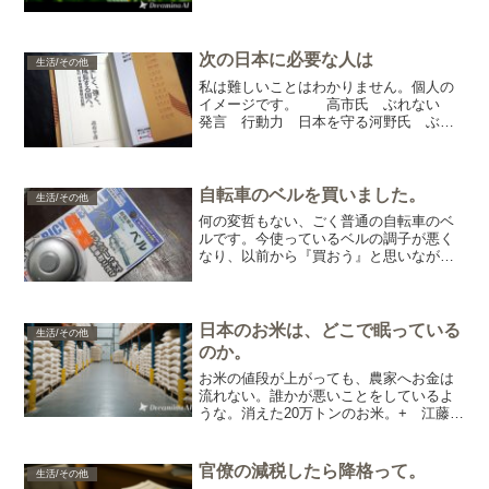
夫。20万トンだよ、簡単に隠せないと思
うのですが。これって！悪役1「こうすれ
ば、自然に値が上がるのですよ～」悪代
官「お主も、悪よの...
次の日本に必要な人は
生活/その他
私は難しいことはわかりません。個人の
イメージです。 高市氏 ぶれない
発言 行動力 日本を守る河野氏 ぶれ
ぶれ 無言 身内愛 中国を守る岸田
氏 ふらふら 軸無 昼行燈 何ができ
る野田氏 森友問題 過去へ向かてタイ
ムスリップ 宇宙人？ 河野...
自転車のベルを買いました。
生活/その他
何の変哲もない、ごく普通の自転車のベ
ルです。今使っているベルの調子が悪く
なり、以前から『買おう』と思いながら
数年経って、ようやく買いました。それ
も100円ショップで。110円（税込み）で
す。みなさんは、知ってましたか？100円
ショップに自転...
日本のお米は、どこで眠っている
生活/その他
のか。
お米の値段が上がっても、農家へお金は
流れない。誰かが悪いことをしているよ
うな。消えた20万トンのお米。+ 江藤大
臣の備蓄米21万トン。流通させないよ
う、品薄商法で値を上げている組織があ
るような。知らんけど。もしかして、日
官僚の減税したら降格って。
生活/その他
本のお米が密かに海外...