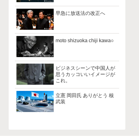
早急に放送法の改正へ
moto shizuoka chiji kawa○
ビジネスシーンで中国人が
思うカッコいいイメージが
これ。
立憲 岡田氏 ありがとう 核
武装