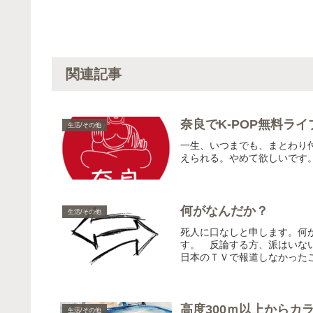
関連記事
奈良でK-POP無料ライ
生活/その他
一生、いつまでも、まとわり
えられる。やめて欲しいです
何がなんだか？
生活/その他
死人に口なしと申します。何
す。 反論する方、派はいな
日本のＴＶで報道しなかったこ
高度300ｍ以上からカ
生活/その他