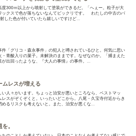
高度300ｍ以上から噴射して塗装ができるだ。「へぇー。粒子が大
ワックスで色が落ちないなんてビックリです。 わたしの中古のバ
射した色が付いていたら嬉しいですけど...
事件「グリコ・森永事件」の犯人と噂されているひと。何気に思い
火・青酸入りの菓子。未解決のままです。なぜなのか。「捕まえた
が出回ったような、『大人の事情』の事件。...
ームレスが増える
しい人々がいます。ちょっと治安が悪いところなら、ベストマッ
ムレスがぞくぞくと。いったいどこから。八尾・久宝寺付近からき
めるリスクも考えないと。また、治安が悪くな...
題を。
たちのことしか考えていない。日本のことなんか考えてない感じで