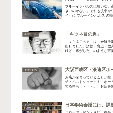
ブルーインパルスは凄いな。
きいのかな。」それも洗車や
イクに ブルーインパルス の噴
「キツネ目の男」
生活/その他
「キツネ目の男」は、未解決
出しました。誘拐・脅迫・放
けど、逃がした」のような言葉
大阪西成区・浪速区ホ
生活/その他
お店が閉まっていることが嬉
チ・ベストショット！ ホー
てる噂も・・・・。 お店を閉
日本学術会議には、課
生活/その他
コロナで大変なときに、自分