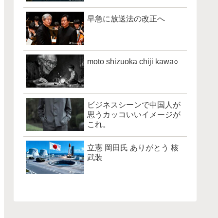
早急に放送法の改正へ
moto shizuoka chiji kawa○
ビジネスシーンで中国人が
思うカッコいいイメージが
これ。
立憲 岡田氏 ありがとう 核
武装