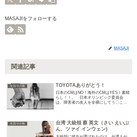
MASAJIをフォローする
MASAJI
関連記事
TOYOTAありがとう！
生活/その他
日本のCMはNO！海外のCMはYES！素晴
らし！！。 日本オリンピック委員会
は、障害者の友人を全裸にしてう〇こを
食わせたことを自慢する、東京オリンピ
ックの開会式で作曲を担当するミュージ
シャンを擁護。 TOYOTAが怒るのは、
あたり前。 人...
台湾 大統領 蔡 英文（さい えいぶ
生活/その他
ん、ツァイ インウェン)
大統領に彼女が選ばれたのは、台湾人が