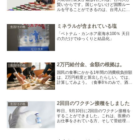
賢いからです。国じゃないけど国際ルー
ルを守ることができるのは、台湾人に責
任感があるからです。 某国の〇大統領
が選ばれたのは、その国民がウマシカだ
からです。国なのに国際ルールを守る意
ミネラルが含まれている塩
生活/その他
識がないのは、その国民が...
「ベトナム・カンホア産海水100％ 天日
の力だけでゆっくりと結晶化」
2万円給付金、金額の根拠は。
生活/その他
国民の食事にかかる1年間の消費税負担額
は、2万円程度と算出したらしい。では、
計算してみよう。（食事8％のみで、酒
10％なしかな）1年間の消費税から、1年
間の食事代。20,000 ÷ 0.08 ＝
250,0001日の食事代。250,000 ...
2回目のワクチン接種をしました
生活/その他
昨日、9月10日に2回目のワクチン接種を
することができました。これは、医療の
お仕事をされている方、そして菅総理の
おかげです。ワクチンの確保、本当にあ
りがとうございます。自民党でよかっ
た。『他の党だったら・・・と思うと』