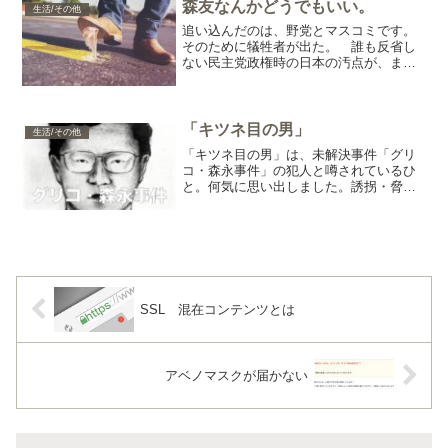
あ～怖い怖い。 総裁任...
森友なんかどうでもいい。
生活/その他
追い込んだのは、野党とマスコミです。
そのために犠牲者が出た。 誰も反省し
ない民主党政権時の日本の汚点が、まだ
広がっています。それを、なんとかして
下さい。 潰したらダメなとこをつぶし
て、潰さないとダメなところつぶさな
い。 「桜を切るバカ、梅を...
「キツネ目の男」
生活/その他
「キツネ目の男」は、未解決事件「グリ
コ・森永事件」の犯人と噂されているひ
と。何気に思い出しました。誘拐・脅
迫・放火・青酸入りの菓子。未解決のま
まです。なぜなのか。「捕まえたけど、
逃がした」のような言葉が出回ったよう
な、『大人の事情』の事件。...
SSL 混在コンテンツとは
アベノマスクが届かない