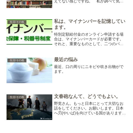
えてない感じですね。 私が調べて気に
なった、日本学術会議の仕事は。 ・ワ
クチン開発を妨害・様々な分野の『日本
の研究者』への圧力・中国へ日本の技術
の提供・ビニール袋の有料...
私は、マイナンバーを記憶してい
生活/その他
ます。
特別定額給付金のオンライン申請する場
合は、マイナンバーカードが必要です。
それと、重要なものとして、二つのパス
ワードです。一つ目は、数字４ケタ二つ
目は、英数文字６ケタ～また、PC接続の
場合は、マイナンバーカード対応のICカ
最近の悩み
生活/その他
ードリーダーが必要で...
最近、口の周りにニキビや吹き出物がで
ます。
文春砲なんて、どうでもよい。
生活/その他
野党さん。もっと日本にとって大切なお
話をしてください。お願いします。日本
へ刃(やいば)を向けている国があります。
なにをしているのか、わかっていない国
もあります。日本国を守ることを考えて
欲しいです。・アメリカの動向・ロシ
ア・中国・北朝鮮・韓国...