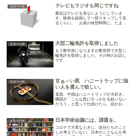
テレビもラジオも同じですね
生活/その他
最近はテレビを見ないようにしていま
す。映画を録画して一部スキップして見
るぐらい。 お昼の休憩時間に、たまに
目にするときがありますが、国民が選ん
だ与党を「バカ」にする内容で、皮肉っ
てスタッフたちが「ははっ」と笑ってい
る番組ばかり。 私は、まっ...
大型二輪免許を取得しました
生活/その他
もう数年前になりますが教習所で大型二
輪免許を取得しました。その時のお話し
です。
甘ぁ～い罠 ハニートラップに強
生活/その他
い人を選んで欲しい。
某国、中国はハニートラップが大好き。
隣国が「こんな罠に引っかかる奴いない
だろう」と思って仕掛けたら、頭がお花
畑の日本人がわんさか。TVを見ていると
『たくさんいるんだろうなぁ～』と思い
ます。 河野氏 罠と見抜ける。高市
日本学術会議には、課題を。
生活/その他
氏 罠と見抜ける。 岸田...
コロナで大変なときに、自分たちのこと
しか考えていない。日本のことなんか考