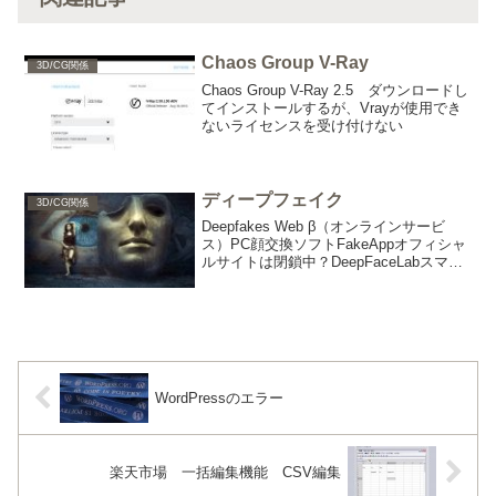
Chaos Group V-Ray
3D/CG関係
Chaos Group V-Ray 2.5 ダウンロードし
てインストールするが、Vrayが使用でき
ないライセンスを受け付けない
ディープフェイク
3D/CG関係
Deepfakes Web β（オンラインサービ
ス）PC顔交換ソフトFakeAppオフィシャ
ルサイトは閉鎖中？DeepFaceLabスマホ
顔交換アプリ中国のスマホアプリ
「ZAO」iOSアプリ「Xpression」Android
スマホアプリ「...
WordPressのエラー
楽天市場 一括編集機能 CSV編集