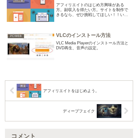
ます。そんなときに...
アフィリエイトのはじめ方興味がある
方。副収入を得たい方。サイトを制作で
きるなら、ぜひ挑戦してほしい！！い
や、やっちゃいましょう。ただ、初期投
資が必要です。もし、マイドメインとレ
ンタルサーバーを契約するなら年間9,000
円ぐらい必要です。ネッ...
VLCのインストール方法
PC/WEB
VLC Media Playerのインストール方法と
DVD再生、音声の設定。
アフィリエイトをはじめよう。
ディープフェイク
コメント