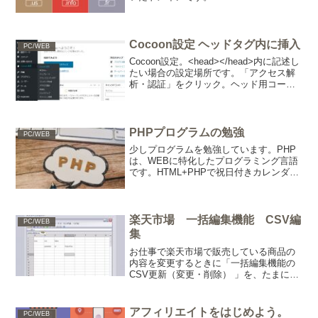
ろいろ検索すると楽しいです。
Cocoon設定 ヘッドタグ内に挿入
PC/WEB
Cocoon設定。<head></head>内に記述し
たい場合の設定場所です。「アクセス解
析・認証」をクリック。ヘッド用コード
に記述します。 <head></head>記述
のプラグインInsert Headers and Footers
は...
PHPプログラムの勉強
PC/WEB
少しプログラムを勉強しています。PHP
は、WEBに特化したプログラミング言語
です。HTML+PHPで祝日付きカレンダー
を作ってみました。と言いても、メイン
のカレンダーはインターネットに公開し
ていたプログラムを使用しています。追
加した内容。・...
楽天市場 一括編集機能 CSV編
PC/WEB
集
お仕事で楽天市場で販売している商品の
内容を変更するときに「一括編集機能の
CSV更新（変更・削除） 」を、たまに使
用しています。数点の商品ならRMS上で
変更するのですが、商品数が多くなると
大変で画面の切り替えが面倒に思えてき
アフィリエイトをはじめよう。
PC/WEB