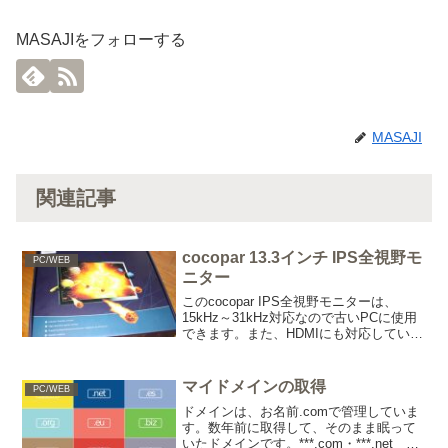
MASAJIをフォローする
MASAJI
関連記事
cocopar 13.3インチ IPS全視野モ
PC/WEB
ニター
このcocopar IPS全視野モニターは、
15kHz～31kHz対応なので古いPCに使用
できます。また、HDMIにも対応していま
す。
マイドメインの取得
PC/WEB
ドメインは、お名前.comで管理していま
す。数年前に取得して、そのまま眠って
いたドメインです。***.com・***.net い