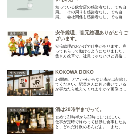
知っている飲食店の感染者なし、でも自
粛。 その周りも感染者なし、でも自
粛。 会社関係も感染者なし、でも自
粛。 「感染者数が拡大」 いったいど
こに、感染者がいるのか？ 医療系の現
場は、仕方がないと思う。また、その後
安倍総理、菅元総理ありがとうご
生活/その他
の対応は間違いないから除外と...
ざいます。
安倍総理のおかげで仕事があります。雇
ってもらって働けるようになりました。
働き方改革で、社員じゃないけど資格手
当も付くようになりました。 中国・某
国の陰謀でマスクの価値が高騰してが手
に入らないときに。材料の違うマスクを
KOKOWA DOKO
生活/その他
を日本国内にあふれさすこ...
JR関西、どこか分からない表記は削除し
てください。駅員さんに何と書いている
か尋ねたら教えてくれますか？画像はイ
メージです。KOBE・OSAKA・NARA・
KYOTO で大丈夫です。やめて。
酒は20時半までって。
生活/その他
せめて21時半から22時にしてほしい。
仕事が定時で終わって移動し食事したあ
と、どれだけ飲めるんだよ。 また、残
業したら20時～21時ぐらいになるので飲