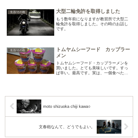
みに行けないですね。 もしかして、
『酒は20時半』の計算は、17時に仕事が
終わると考えて...
大型二輪免許を取得しました
生活/その他
もう数年前になりますが教習所で大型二
輪免許を取得しました。その時のお話し
です。
トムヤムシーフード カップラー
生活/その他
メン
トムヤムシーフード・カップラーメンを
買いました。とても美味しいです。すっ
ぱ辛い。最高です。実は、一個食べたの
で六個も買っちゃいました。はは(^^♪
moto shizuoka chiji kawa○
文春砲なんて、どうでもよい。