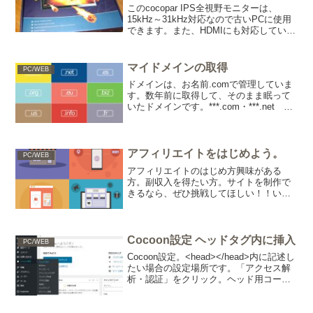
このcocopar IPS全視野モニターは、
15kHz～31kHz対応なので古いPCに使用
できます。また、HDMIにも対応していま
す。
マイドメインの取得
PC/WEB
ドメインは、お名前.comで管理していま
す。数年前に取得して、そのまま眠って
いたドメインです。***.com・***.net い
ろいろ検索すると楽しいです。
アフィリエイトをはじめよう。
PC/WEB
アフィリエイトのはじめ方興味がある
方。副収入を得たい方。サイトを制作で
きるなら、ぜひ挑戦してほしい！！い
や、やっちゃいましょう。ただ、初期投
資が必要です。もし、マイドメインとレ
ンタルサーバーを契約するなら年間9,000
円ぐらい必要です。ネッ...
Cocoon設定 ヘッドタグ内に挿入
PC/WEB
Cocoon設定。<head></head>内に記述し
たい場合の設定場所です。「アクセス解
析・認証」をクリック。ヘッド用コード
に記述します。 <head></head>記述
のプラグインInsert Headers and Footers
は...