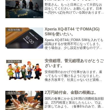
野党さん。もっと日本にとって大切なお
話をしてください。お願いします。日本
へ刃(やいば)を向けている国があります。
なにをしているのか、わかっていない国
もあります。日本国を守ることを考えて
欲しいです。・アメリカの動向・ロシ
ア・中国・北朝鮮・韓国...
Xperia XQ-BT44 で FOMA(3G)
生活/その他
SIMを使いたい。
Xperia XQ-BT44にFOMA SIMを入れても
認識はするが使用不可になってしまう。
使う場合は、少し設定が必要なのでブロ
グに残します。 Xperia XQ-BT44は、デ
ュアルSIM対応。また、(DSDS)
「2G/3G」「2G/3...
安倍総理、菅元総理ありがとうご
生活/その他
ざいます。
安倍総理のおかげで仕事があります。雇
ってもらって働けるようになりました。
働き方改革で、社員じゃないけど資格手
当も付くようになりました。 中国・某
国の陰謀でマスクの価値が高騰してが手
に入らないときに。材料の違うマスクを
2万円給付金、金額の根拠は。
生活/その他
を日本国内にあふれさすこ...
国民の食事にかかる1年間の消費税負担額
は、2万円程度と算出したらしい。では、
計算してみよう。（食事8％のみで、酒