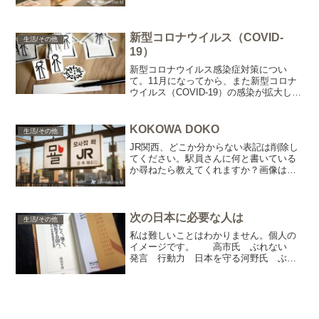
10％なしかな）1年間の消費税から、1年
間の食事代。20,000 ÷ 0.08 ＝
250,0001日の食事代。250,000 ...
新型コロナウイルス（COVID-
生活/その他
19）
新型コロナウイルス感染症対策につい
て。11月になってから、また新型コロナ
ウイルス（COVID-19）の感染が拡大して
いますね。私に出来ることは少ないです
が、マスクの着用、体温を計る、手を良
く洗う、お店に入るときは消毒液を手に
KOKOWA DOKO
生活/その他
かけるなど、最低...
JR関西、どこか分からない表記は削除し
てください。駅員さんに何と書いている
か尋ねたら教えてくれますか？画像はイ
メージです。KOBE・OSAKA・NARA・
KYOTO で大丈夫です。やめて。
次の日本に必要な人は
生活/その他
私は難しいことはわかりません。個人の
イメージです。 高市氏 ぶれない
発言 行動力 日本を守る河野氏 ぶれ
ぶれ 無言 身内愛 中国を守る岸田
氏 ふらふら 軸無 昼行燈 何ができ
る野田氏 森友問題 過去へ向かてタイ
ムスリップ 宇宙人？ 河野...