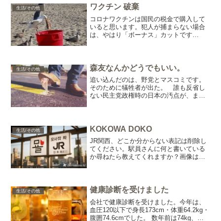
ワクチン 破棄
生活/その他
コロナワクチンは国民の税金で購入して
いると思います。犯人が捕まらない場合
は、やはり「ボーナス」カットです
ね。 関係者の意識が足りないのか、
ワザとやっているのか分かりませんが警
察沙汰にならないのが不思議。 また、
本当に破棄したのか確認してい...
森友なんかどうでもいい。
生活/その他
追い込んだのは、野党とマスコミです。
そのために犠牲者が出た。 誰も反省し
ない民主党政権時の日本の汚点が、まだ
広がっています。それを、なんとかして
下さい。 潰したらダメなとこをつぶし
て、潰さないとダメなところつぶさな
い。 「桜を切るバカ、梅を...
KOKOWA DOKO
生活/その他
JR関西、どこか分からない表記は削除し
てください。駅員さんに何と書いている
か尋ねたら教えてくれますか？画像はイ
メージです。KOBE・OSAKA・NARA・
KYOTO で大丈夫です。やめて。
健康診断を受けました
生活/その他
会社で健康診断を受けました。今年は、
血圧120以下で身長173cm・体重64.2kg・
腹囲74.6cmでした。 数年前は74kg、た